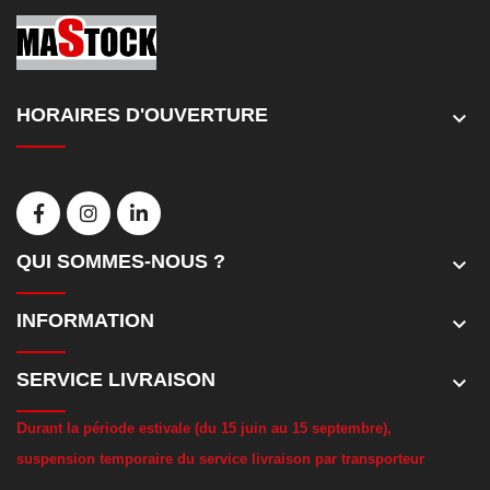
HORAIRES D'OUVERTURE
keyboard_arrow_down
QUI SOMMES-NOUS ?
keyboard_arrow_down
INFORMATION
keyboard_arrow_down
SERVICE LIVRAISON
keyboard_arrow_down
D
urant la période estivale (du 15 juin au 15 septembre),
suspension temporaire du service livraison par transporteur