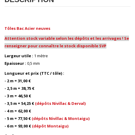
Tôles Bac Acier neuves
Attention stock variable selon les dépôts et les arrivages ! Se
renseigner pour connaître le stock disponible SVP
Largeur utile :
1 mètre
Epaisseur :
0,5 mm
Longueur et prix (TTC / tôle) :
- 2 m = 31,00
€
- 2,5 m =
38,75 €
- 3 m =
46,50
€
- 3,5 m =
54,25
€
(dépôts Nivillac & Derval)
- 4 m =
62,00
€
- 5 m =
77
,50
€
(dépôts Nivillac & Montaigu)
- 6 m =
93,00
€
(dépôt Montaigu)