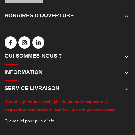
HORAIRES D'OUVERTURE
keyboard_arrow_down
QUI SOMMES-NOUS ?
keyboard_arrow_down
INFORMATION
keyboard_arrow_down
SERVICE LIVRAISON
keyboard_arrow_down
D
urant la période estivale (du 15 juin au 15 septembre),
suspension temporaire du service livraison par transporteur
Cliquez ici pour plus d'info