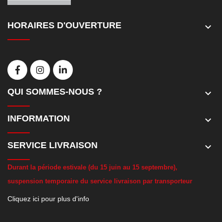
HORAIRES D'OUVERTURE
keyboard_arrow_down
QUI SOMMES-NOUS ?
keyboard_arrow_down
INFORMATION
keyboard_arrow_down
SERVICE LIVRAISON
keyboard_arrow_down
D
urant la période estivale (du 15 juin au 15 septembre),
suspension temporaire du service livraison par transporteur
Cliquez ici pour plus d'info