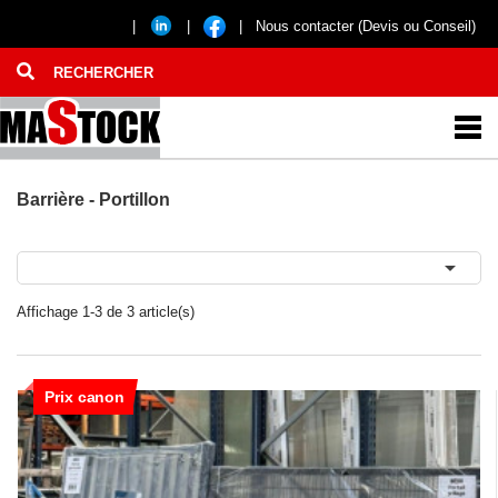
|
|
|
Nous contacter (Devis ou Conseil)
Barrière - Portillon

Affichage 1-3 de 3 article(s)
Prix canon