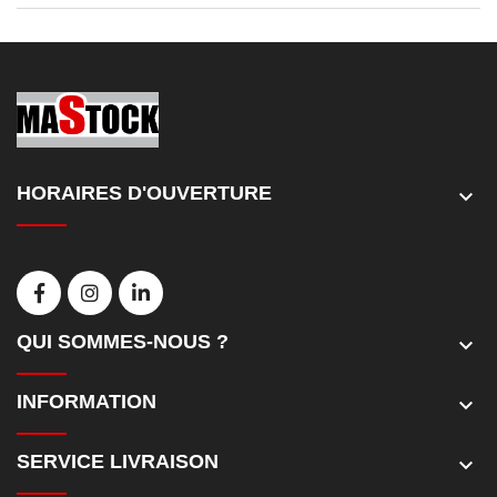
HORAIRES D'OUVERTURE
keyboard_arrow_down
QUI SOMMES-NOUS ?
keyboard_arrow_down
INFORMATION
keyboard_arrow_down
SERVICE LIVRAISON
keyboard_arrow_down