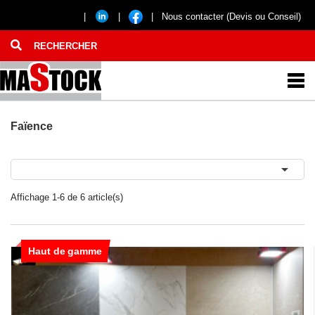
|
|
|
Nous contacter (Devis ou Conseil)
Faïence

Affichage 1-6 de 6 article(s)
Haut de gamme