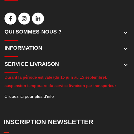
QUI SOMMES-NOUS ?
keyboard_arrow_down
INFORMATION
keyboard_arrow_down
SERVICE LIVRAISON
keyboard_arrow_down
D
urant la période estivale (du 15 juin au 15 septembre),
suspension temporaire du service livraison par transporteur
Cliquez ici pour plus d'info
INSCRIPTION NEWSLETTER