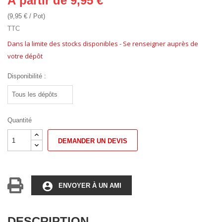
À partir de 9,95 €
(9,95 € / Pot)
TTC
Dans la limite des stocks disponibles - Se renseigner auprès de
votre dépôt
Disponibilité :
Quantité
DEMANDER UN DEVIS
account_circle
ENVOYER À UN AMI
DESCRIPTION