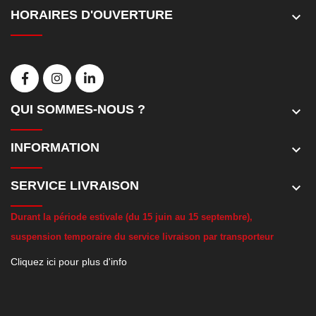
HORAIRES D'OUVERTURE
keyboard_arrow_down
QUI SOMMES-NOUS ?
keyboard_arrow_down
INFORMATION
keyboard_arrow_down
SERVICE LIVRAISON
keyboard_arrow_down
D
urant la période estivale (du 15 juin au 15 septembre),
suspension temporaire du service livraison par transporteur
Cliquez ici pour plus d'info