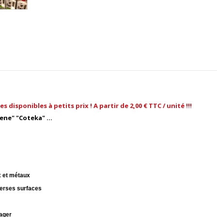
sponibles à petits prix ! A partir de 2,00 € TTC / unité !!!
ne" "Coteka" ...
ox et métaux
verses surfaces
ager