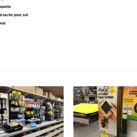
oquette
nti-tache pour sol
bois