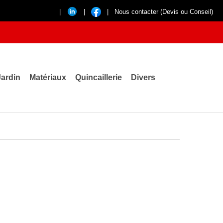
|
|
|
Nous contacter (Devis ou Conseil)
Jardin
Matériaux
Quincaillerie
Divers