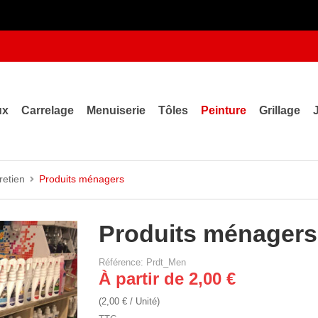
ux
Carrelage
Menuiserie
Tôles
Peinture
Grillage
retien
Produits ménagers
Produits ménagers
Référence: Prdt_Men
À partir de 2,00 €
(2,00 € / Unité)