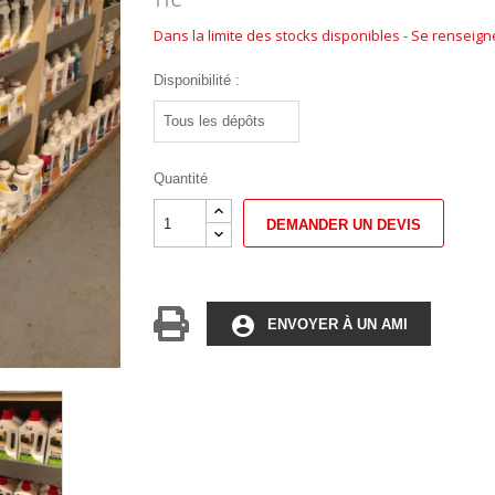
TTC
Dans la limite des stocks disponibles - Se renseig
Disponibilité :
Quantité
DEMANDER UN DEVIS
account_circle
ENVOYER À UN AMI