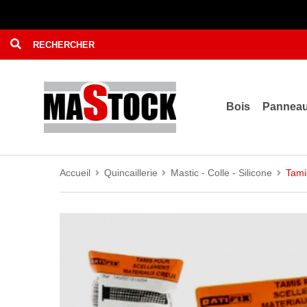
Bois
Pannea
Accueil
Quincaillerie
Mastic - Colle - Silicone
Tami