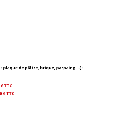
plaque de plâtre, brique, parpaing ...) :
 € TTC
0
€ TTC