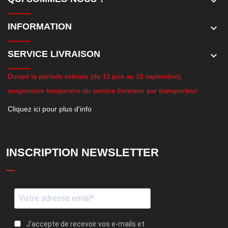
keyboard_arrow_down
INFORMATION
keyboard_arrow_down
SERVICE LIVRAISON
keyboard_arrow_down
D
urant la période estivale (du 15 juin au 15 septembre),
suspension temporaire du service livraison par transporteur
Cliquez ici pour plus d'info
INSCRIPTION NEWSLETTER
J'accepte de recevoir vos e-mails et