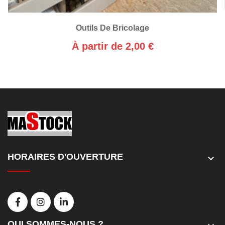
Outils De Bricolage
À partir de 2,00 €
HORAIRES D'OUVERTURE
keyboard_arrow_down
QUI SOMMES-NOUS ?