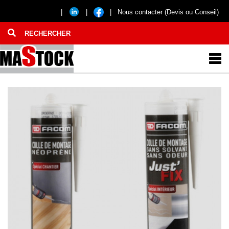
|
|
|
Nous contacter (Devis ou Conseil)