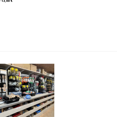
=
13,00 €