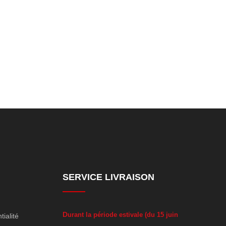
SERVICE LIVRAISON
D
urant la période estivale (du 15 juin
tialité