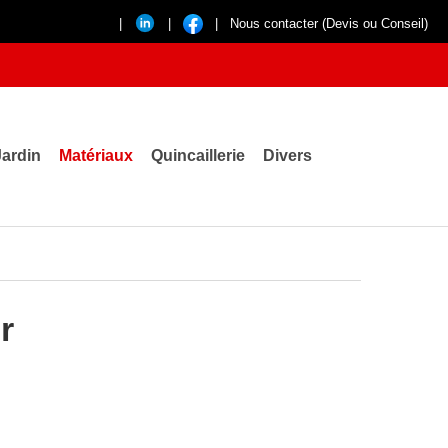
|
|
|
Nous contacter (Devis ou Conseil)
Jardin
Matériaux
Quincaillerie
Divers
r