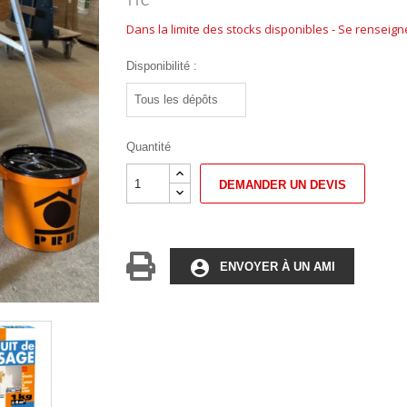
TTC
Dans la limite des stocks disponibles - Se renseig
Disponibilité :
Quantité
DEMANDER UN DEVIS
account_circle
ENVOYER À UN AMI