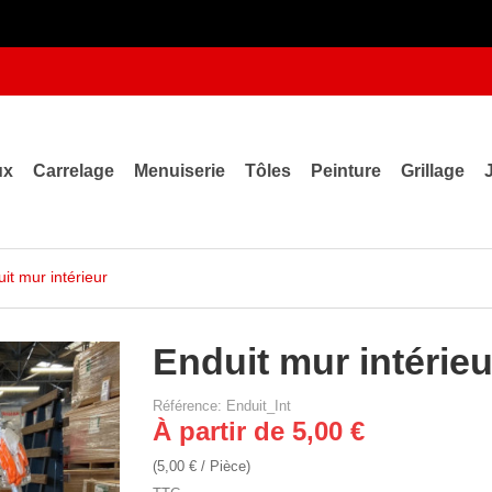
ux
Carrelage
Menuiserie
Tôles
Peinture
Grillage
it mur intérieur
Enduit mur intérieu
Référence: Enduit_Int
À partir de 5,00 €
(5,00 € / Pièce)