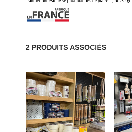
- Mortier adhésif - MAP pour plaques de plâtre - (sac 25 kg) 
2 PRODUITS ASSOCIÉS