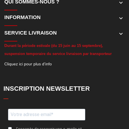
QUI SOMMES-NOUS ?
keyboard_arrow_down
INFORMATION
keyboard_arrow_down
SERVICE LIVRAISON
keyboard_arrow_down
D
urant la période estivale (du 15 juin au 15 septembre),
suspension temporaire du service livraison par transporteur
Cliquez ici pour plus d'info
INSCRIPTION NEWSLETTER
J'accepte de recevoir vos e-mails et