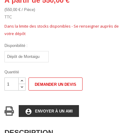
À partir de 550,00 €
(550,00 € / Pièce)
TTC
Dans la limite des stocks disponibles - Se renseigner auprès de
votre dépôt
Disponibilité :
Quantité
DEMANDER UN DEVIS
account_circle
ENVOYER À UN AMI
DESCRIPTION