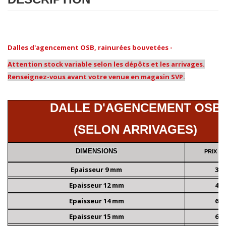
Dalles d'agencement OSB, rainurées bouvetées -
Attention stock variable selon les dépôts et les arrivages.
Renseignez-vous avant votre venue en magasin SVP.
-
DALLE D'AGENCEMENT OSB
(SELON ARRIVAGES)
DIMENSIONS
PRIX TT
Epaisseur 9 mm
3,9
Epaisseur 12 mm
4,9
Epaisseur 14 mm
6,5
Epaisseur 15 mm
6,9