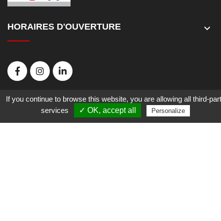
HORAIRES D'OUVERTURE
keyboard_arrow_down
QUI SOMMES-NOUS ?
keyboard_arrow_down
If you continue to browse this website, you are allowing all third-par
services
✓ OK, accept all
Personalize
INFORMATION
keyboard_arrow_down
SERVICE LIVRAISON
keyboard_arrow_down
D
urant la période estivale (du 15 juin au 15 septembre),
suspension temporaire du service livraison par transporteur
Cliquez ici pour plus d'info