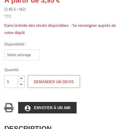
À partir de 3,95 €
(3,95 € / M2)
TTC
Dans la limite des stocks disponibles - Se renseigner auprès de
votre dépôt
Disponibilité :
Quantité
DEMANDER UN DEVIS
account_circle
ENVOYER À UN AMI
DESCRIPTION