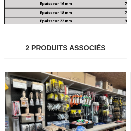
Epaisseur 16 mm
7,5
Epaisseur 18 mm
7,9
Epaisseur 22 mm
9,9
2 PRODUITS ASSOCIÉS