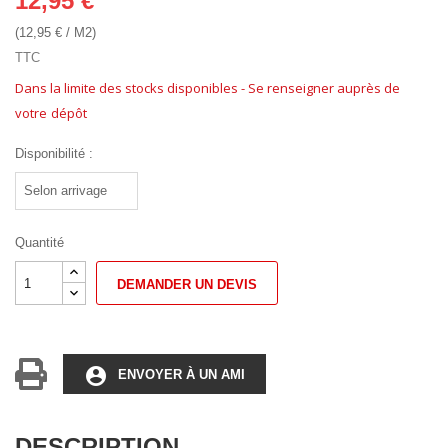
12,95 €
(12,95 € / M2)
TTC
Dans la limite des stocks disponibles - Se renseigner auprès de
votre
dépôt
Disponibilité :
Quantité
DEMANDER UN DEVIS
account_circle
ENVOYER À UN AMI
DESCRIPTION