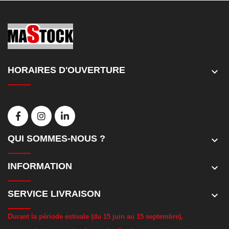
HORAIRES D'OUVERTURE
keyboard_arrow_down
QUI SOMMES-NOUS ?
keyboard_arrow_down
INFORMATION
keyboard_arrow_down
SERVICE LIVRAISON
keyboard_arrow_down
D
urant la période estivale (du 15 juin au 15 septembre),