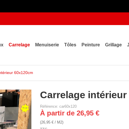
ux
Carrelage
Menuiserie
Tôles
Peinture
Grillage
ntérieur 60x120cm
Carrelage intérieu
Référence: car60x120
À partir de 26,95 €
(26,95 € / M2)