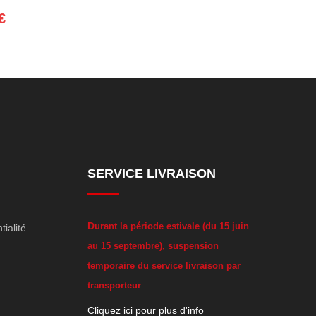
€
SERVICE LIVRAISON
D
urant la période estivale (du 15 juin
tialité
au 15 septembre), suspension
temporaire du service livraison par
transporteur
Cliquez ici pour plus d'info