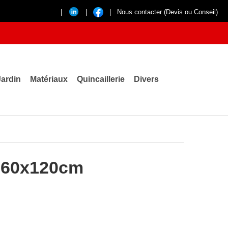
|
|
|
Nous contacter (Devis ou Conseil)
Jardin
Matériaux
Quincaillerie
Divers
r 60x120cm