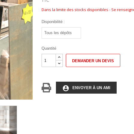
TTC
Dans la limite des stocks disponibles - Se renseig
Disponibilité :
Quantité
DEMANDER UN DEVIS
account_circle
ENVOYER À UN AMI