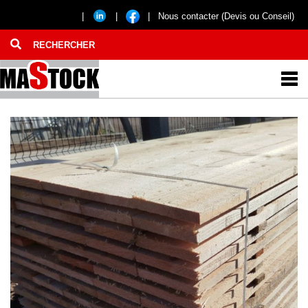
|
|
|
Nous contacter (Devis ou Conseil)