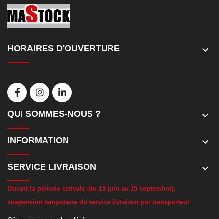
HORAIRES D'OUVERTURE
keyboard_arrow_down
QUI SOMMES-NOUS ?
keyboard_arrow_down
INFORMATION
keyboard_arrow_down
SERVICE LIVRAISON
keyboard_arrow_down
D
urant la période estivale (du 15 juin au 15 septembre),
suspension temporaire du service livraison par transporteur